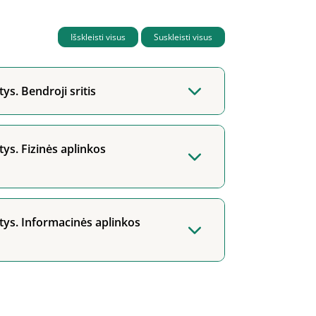
Išskleisti visus
Suskleisti visus
ys. Bendroji sritis
ys. Fizinės aplinkos
tys. Informacinės aplinkos