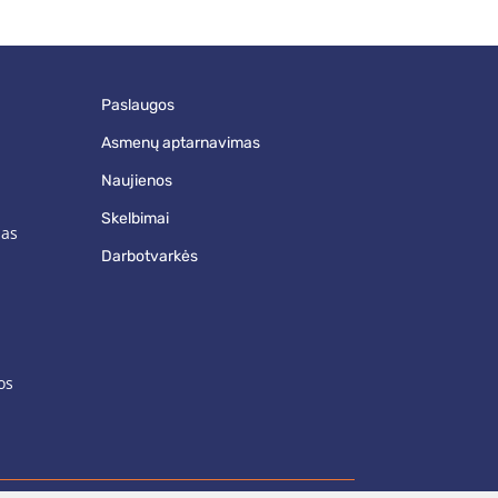
paslaugos
asmenų aptarnavimas
naujienos
skelbimai
mas
darbotvarkės
os