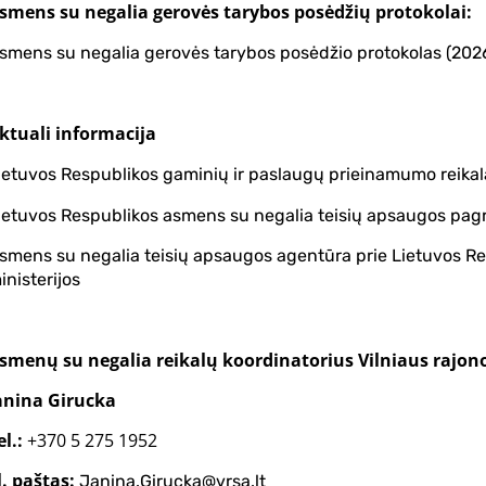
smens su negalia gerovės tarybos posėdžių protokolai:
smens su negalia gerovės tarybos posėdžio protokolas (202
ktuali informacija
ietuvos Respublikos gaminių ir paslaugų prieinamumo reika
ietuvos Respublikos asmens su negalia teisių apsaugos pag
smens su negalia teisių apsaugos agentūra prie Lietuvos Re
inisterijos
smenų su negalia reikalų koordinatorius Vilniaus rajono
anina Girucka
el.:
+370 5 275 1952
l. paštas:
Janina.Girucka@vrsa.lt