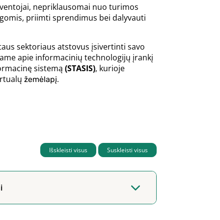
 gyventojai, nepriklausomai nuo turimos
augomis, priimti sprendimus bei dalyvauti
ataus sektoriaus atstovus įsivertinti savo
e apie informacinių technologijų įrankį
formacinę sistemą
(STASIS)
, kurioje
irtualų
.
žemėlapį
Išskleisti visus
Suskleisti visus
i