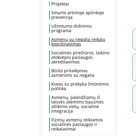
Projektai
Smurto artimoje aplinkoje
prevencija
Užimtumo didinimo
programa
Asmenų su negalia reikalų
koordinavimas
Socialinės priežiūros, laikino
atokvėpio paslaugos
akreditavimas
Būsto pritaikymas
asmenims su negalia
Kovos su prekyba žmonėmis
politika
Asmenų, paleidžiamų iš
laisvės atėmimo bausmės
atlikimo vietų, socialinė
integracija
Fizinių asmenų teikiamos
socialinės paslaugos ir
reikalavimai