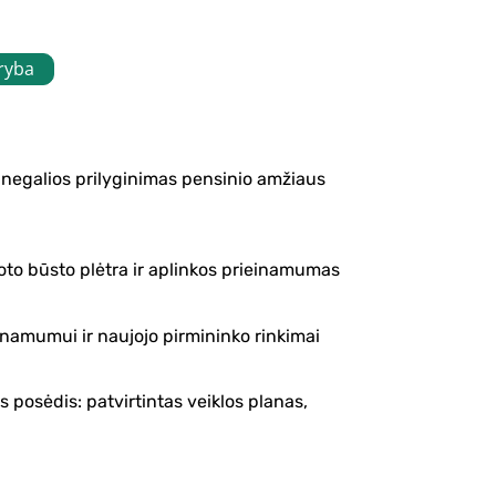
aryba
negalios prilyginimas pensinio amžiaus
to būsto plėtra ir aplinkos prieinamumas
namumui ir naujojo pirmininko rinkimai
 posėdis: patvirtintas veiklos planas,