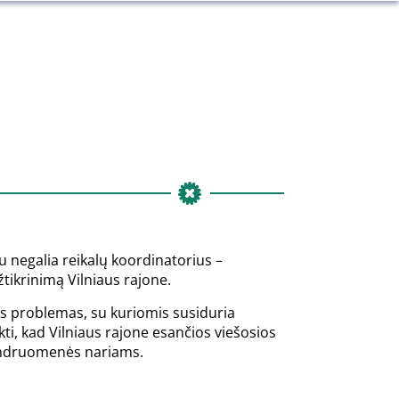
u negalia reikalų koordinatorius –
tikrinimą Vilniaus rajone.
es problemas, su kuriomis susiduria
ekti, kad Vilniaus rajone esančios viešosios
bendruomenės nariams.