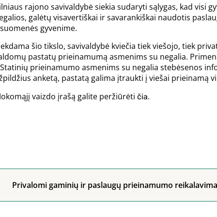
ilniaus rajono savivaldybė siekia sudaryti sąlygas, kad visi
egalios, galėtų visavertiškai ir savarankiškai naudotis pasl
isuomenės gyvenime.
iekdama šio tikslo, savivaldybė kviečia tiek viešojo, tiek priv
aldomų pastatų prieinamumą asmenims su negalia. Primenam
 Statinių prieinamumo asmenims su negalia stebėsenos in
žpildžius anketą, pastatą galima įtraukti į viešai prieinamą v
okomąjį vaizdo įrašą galite peržiūrėti
.
čia
Privalomi gaminių ir paslaugų prieinamumo reikalavima