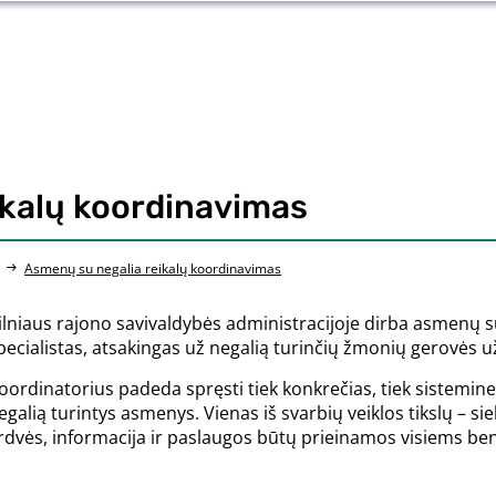
ikalų koordinavimas
Asmenų su negalia reikalų koordinavimas
ilniaus rajono savivaldybės administracijoje dirba asmenų s
pecialistas, atsakingas už negalią turinčių žmonių gerovės už
oordinatorius padeda spręsti tiek konkrečias, tiek sistemin
egalią turintys asmenys. Vienas iš svarbių veiklos tikslų – si
rdvės, informacija ir paslaugos būtų prieinamos visiems 