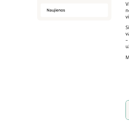
V
n
Naujienos
v
S
v
–
u
M