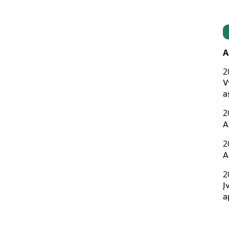
A
2
V
a
2
A
2
A
2
Į
a