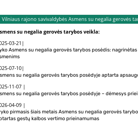
Vilniaus rajono savivaldybės Asmens su negalia gerovės t
smens su negalia gerovės tarybos veikla:
025-03-21|
yko Asmens su negalia gerovės tarybos posėdis: nagrinėtas 
smenims
025-07-10|
smens su negalia gerovės tarybos posėdyje aptarta apsaugo
025-11-07 |
smens su negalia gerovės tarybos posėdyje – dėmesys priei
026-04-09 |
vyko pirmasis šiais metais Asmens su negalia gerovės tarybos
ptartas gestų kalbos vertimo prieinamumas