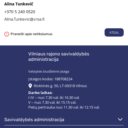
Alina Tunkevič
+370 5 240 0520
Alina.Tunkevic@vrsa.lt
ATGAL
Pranešti apie netikslumus
Vilniaus rajono savivaldybės
administracija
Valstybės biudžetinė įstaiga
Įstaigos kodas: 188708224
Rinktinės g. 50, LT-09318 Vilnius
Darbo laikas:
I-IV – nuo 7.30 val. iki 16.30 val.
V – nuo 7.30 val. iki 15.15 val.
Pietų pertrauka nuo 11.30 val. iki 12.15 val.
savivaldybės administracija