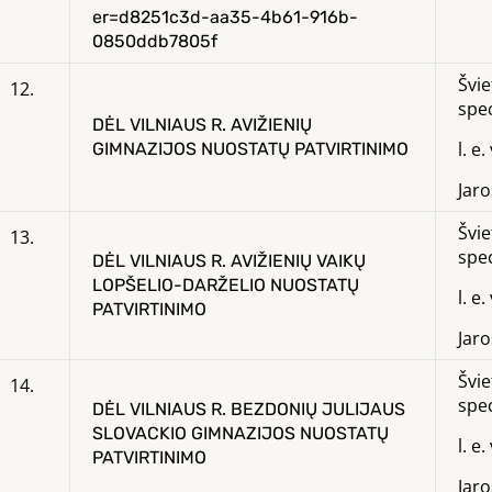
er=d8251c3d-aa35-4b61-916b-
0850ddb7805f
Švie
12.
spec
DĖL VILNIAUS R. AVIŽIENIŲ
l. e
GIMNAZIJOS NUOSTATŲ PATVIRTINIMO
Jar
Švie
13.
spec
DĖL VILNIAUS R. AVIŽIENIŲ VAIKŲ
LOPŠELIO-DARŽELIO NUOSTATŲ
l. e
PATVIRTINIMO
Jar
Švie
14.
spec
DĖL VILNIAUS R. BEZDONIŲ JULIJAUS
SLOVACKIO GIMNAZIJOS NUOSTATŲ
l. e
PATVIRTINIMO
Jar