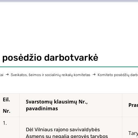
posėdžio darbotvarkė
ai
Sveikatos, šeimos ir socialinių reikalų komitetas
Komiteto posėdžių darb
Eil.
Svarstomų klausimų Nr.,
Pra
pavadinimas
Nr.
1.
Dėl Vilniaus rajono savivaldybės
Tar
Asmens su negalia gerovės tarybos