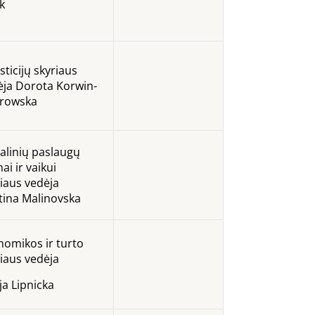
k
sticijų skyriaus
ėja Dorota Korwin-
trowska
alinių paslaugų
ai ir vaikui
iaus vedėja
stina Malinovska
nomikos ir turto
iaus vedėja
ja Lipnicka