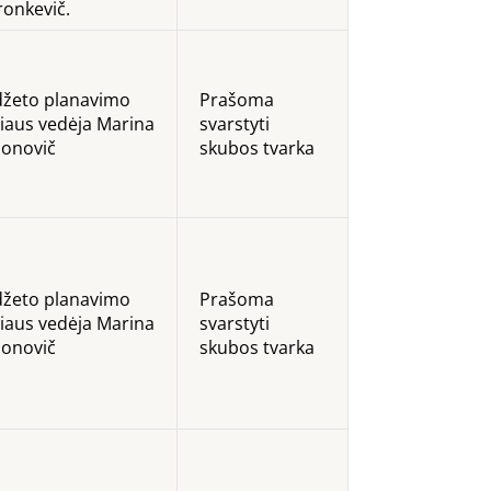
ronkevič.
džeto planavimo
Prašoma
riaus vedėja Marina
svarstyti
onovič
skubos tvarka
džeto planavimo
Prašoma
riaus vedėja Marina
svarstyti
onovič
skubos tvarka