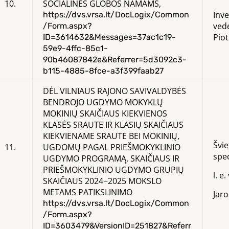
10.
SOCIALINĖS GLOBOS NAMAMS,
Inve
https://dvs.vrsa.lt/DocLogix/Common
ved
/Form.aspx?
Pi
ID=3614632&Messages=37ac1c19-
59e9-4ffc-85c1-
90b46087842e&Referrer=5d3092c3-
b115-4885-8fce-a3f399faab27
DĖL VILNIAUS RAJONO SAVIVALDYBĖS
BENDROJO UGDYMO MOKYKLŲ
MOKINIŲ SKAIČIAUS KIEKVIENOS
KLASĖS SRAUTE IR KLASIŲ SKAIČIAUS
KIEKVIENAME SRAUTE BEI MOKINIŲ,
Švie
11.
UGDOMŲ PAGAL PRIEŠMOKYKLINIO
spec
UGDYMO PROGRAMĄ, SKAIČIAUS IR
PRIEŠMOKYKLINIO UGDYMO GRUPIŲ
l. e
SKAIČIAUS 2024−2025 MOKSLO
METAMS PATIKSLINIMO
Jar
https://dvs.vrsa.lt/DocLogix/Common
/Form.aspx?
ID=3603479&VersionID=251827&Referr