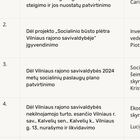
Cari
steigimo ir jos nuostatų patvirtinimo
2.
Inve
Dėl projekto „Socialinio būsto plėtra
ved
Vilniaus rajono savivaldybėje“
Pio
įgyvendinimo
3.
Soci
Dėl Vilniaus rajono savivaldybės 2024
šeim
metų socialinių paslaugų plano
skyr
patvirtinimo
Kri
4.
Dėl Vilniaus rajono savivaldybės
Eko
nekilnojamojo turto, esančio Vilniaus r.
skyr
sav., Kalvelių sen., Kalvelių k., Vilniaus
Luci
g. 13, nurašymo ir likvidavimo