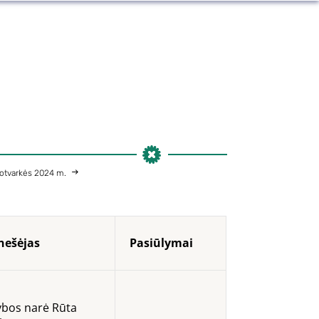
otvarkės 2024 m.
nešėjas
Pasiūlymai
ybos narė Rūta