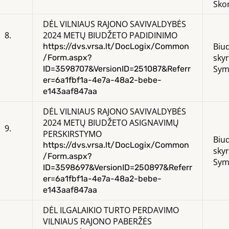
Sko
DĖL VILNIAUS RAJONO SAVIVALDYBĖS
8.
2024 METŲ BIUDŽETO PADIDINIMO
Biu
https://dvs.vrsa.lt/DocLogix/Common
sky
/Form.aspx?
Sym
ID=3598707&VersionID=251087&Referr
er=6a1fbf1a-4e7a-48a2-bebe-
e143aaf847aa
DĖL VILNIAUS RAJONO SAVIVALDYBĖS
2024 METŲ BIUDŽETO ASIGNAVIMŲ
9.
PERSKIRSTYMO
Biu
https://dvs.vrsa.lt/DocLogix/Common
sky
/Form.aspx?
Sym
ID=3598697&VersionID=250897&Referr
er=6a1fbf1a-4e7a-48a2-bebe-
e143aaf847aa
DĖL ILGALAIKIO TURTO PERDAVIMO
VILNIAUS RAJONO PABERŽĖS