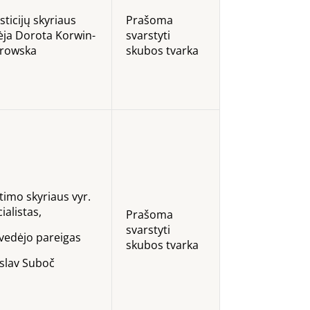
sticijų skyriaus
Prašoma
ėja Dorota Korwin-
svarstyti
otrowska
skubos tvarka
timo skyriaus vyr.
ialistas,
Prašoma
svarstyti
. vedėjo pareigas
skubos tvarka
oslav Suboč