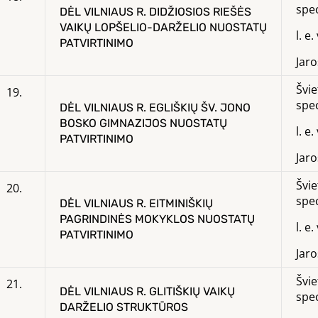
spec
DĖL VILNIAUS R. DIDŽIOSIOS RIEŠĖS
VAIKŲ LOPŠELIO-DARŽELIO NUOSTATŲ
l. e
PATVIRTINIMO
Jar
Švie
19.
spec
DĖL VILNIAUS R. EGLIŠKIŲ ŠV. JONO
BOSKO GIMNAZIJOS NUOSTATŲ
l. e
PATVIRTINIMO
Jar
Švie
20.
spec
DĖL VILNIAUS R. EITMINIŠKIŲ
PAGRINDINĖS MOKYKLOS NUOSTATŲ
l. e
PATVIRTINIMO
Jar
Švie
21.
DĖL VILNIAUS R. GLITIŠKIŲ VAIKŲ
spec
DARŽELIO STRUKTŪROS