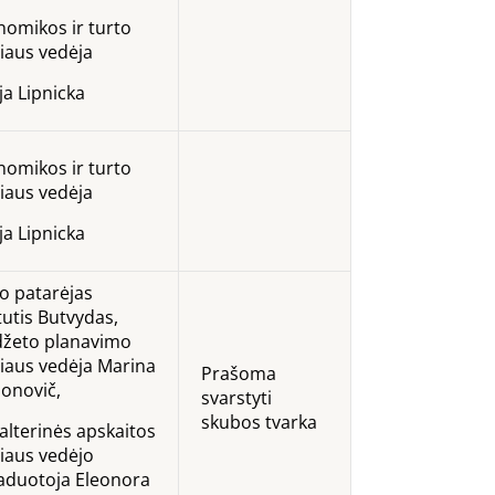
nomikos ir turto
iaus vedėja
ja Lipnicka
nomikos ir turto
iaus vedėja
ja Lipnicka
o patarėjas
utis Butvydas,
džeto planavimo
riaus vedėja Marina
Prašoma
onovič,
svarstyti
skubos tvarka
alterinės apskaitos
riaus vedėjo
aduotoja Eleonora