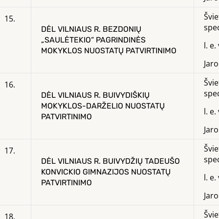
Švie
15.
spec
DĖL VILNIAUS R. BEZDONIŲ
„SAULĖTEKIO“ PAGRINDINĖS
l. e
MOKYKLOS NUOSTATŲ PATVIRTINIMO
Jar
Švie
16.
spec
DĖL VILNIAUS R. BUIVYDIŠKIŲ
MOKYKLOS-DARŽELIO NUOSTATŲ
l. e
PATVIRTINIMO
Jar
Švie
17.
spec
DĖL VILNIAUS R. BUIVYDŽIŲ TADEUŠO
KONVICKIO GIMNAZIJOS NUOSTATŲ
l. e
PATVIRTINIMO
Jar
Švie
18.