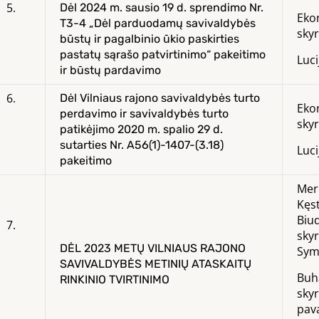
5.
Dėl 2024 m. sausio 19 d. sprendimo Nr.
Eko
T3-4 „Dėl parduodamų savivaldybės
skyr
būstų ir pagalbinio ūkio paskirties
pastatų sąrašo patvirtinimo“ pakeitimo
Luci
ir būstų pardavimo
6.
Dėl Vilniaus rajono savivaldybės turto
Eko
perdavimo ir savivaldybės turto
skyr
patikėjimo 2020 m. spalio 29 d.
sutarties Nr. A56(1)-1407-(3.18)
Luci
pakeitimo
Mer
Kęst
Biu
7.
sky
DĖL 2023 METŲ VILNIAUS RAJONO
Sym
SAVIVALDYBĖS METINIŲ ATASKAITŲ
Buh
RINKINIO TVIRTINIMO
sky
pav