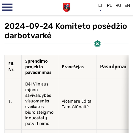
LT
PL
RU
EN
2024-09-24 Komiteto posėdžio
darbotvarkė
Sprendimo
Eil.
Pasiūlymai
projekto
Pranešėjas
Nr.
pavadinimas
Dėl Vilniaus
rajono
savivaldybės
1.
Vicemerė Edita
visuomenės
Tamošiūnaitė
sveikatos
biuro steigimo
ir nuostatų
patvirtinimo