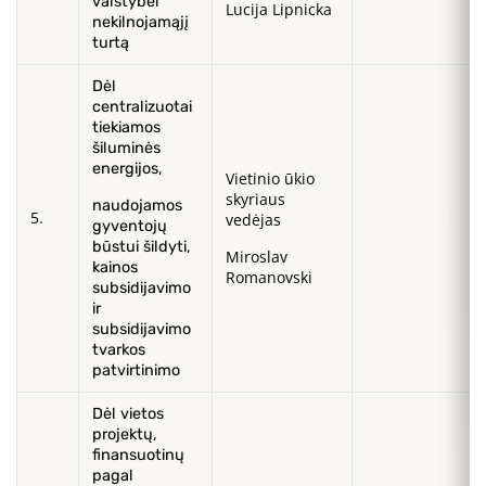
valstybei
Lucija Lipnicka
nekilnojamąjį
turtą
Dėl
centralizuotai
tiekiamos
šiluminės
energijos,
Vietinio ūkio
skyriaus
naudojamos
5.
vedėjas
gyventojų
būstui šildyti,
Miroslav
kainos
Romanovski
subsidijavimo
ir
subsidijavimo
tvarkos
patvirtinimo
Dėl vietos
projektų,
finansuotinų
pagal