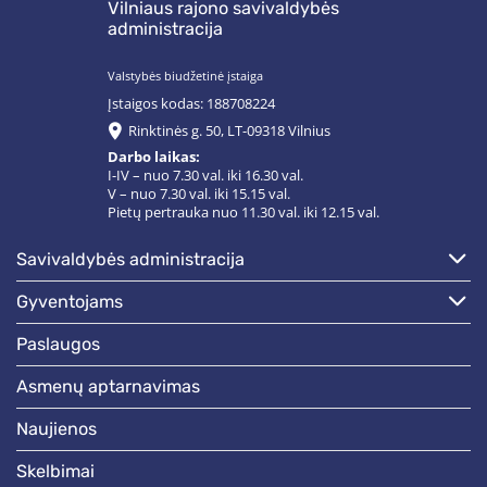
Vilniaus rajono savivaldybės
administracija
Valstybės biudžetinė įstaiga
Įstaigos kodas: 188708224
Rinktinės g. 50, LT-09318 Vilnius
Darbo laikas:
I-IV – nuo 7.30 val. iki 16.30 val.
V – nuo 7.30 val. iki 15.15 val.
Pietų pertrauka nuo 11.30 val. iki 12.15 val.
savivaldybės administracija
gyventojams
paslaugos
asmenų aptarnavimas
naujienos
skelbimai