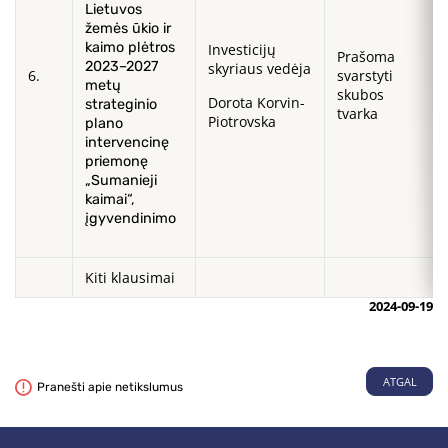
Lietuvos
žemės ūkio ir
kaimo plėtros
Investicijų
Prašoma
2023–2027
skyriaus vedėja
6.
svarstyti
metų
skubos
Dorota Korvin-
strateginio
tvarka
Piotrovska
plano
intervencinę
priemonę
„Sumanieji
kaimai“,
įgyvendinimo
Kiti klausimai
2024-09-19
ATGAL
Pranešti apie netikslumus