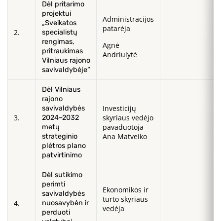
Dėl pritarimo
projektui
Administracijos
„Sveikatos
patarėja
2.
specialistų
rengimas,
Agnė
pritraukimas
Andriulytė
Vilniaus rajono
savivaldybėje“
Dėl Vilniaus
rajono
Investicijų
savivaldybės
3.
skyriaus vedėjo
2024–2032
pavaduotoja
metų
Ana Matveiko
strateginio
plėtros plano
patvirtinimo
Dėl sutikimo
perimti
Ekonomikos ir
savivaldybės
turto skyriaus
4.
nuosavybėn ir
vedėja
perduoti