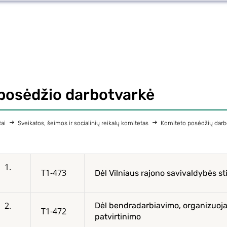
posėdžio darbotvarkė
ai
Sveikatos, šeimos ir socialinių reikalų komitetas
Komiteto posėdžių darb
1.
T1-473
Dėl Vilniaus rajono savivaldybės s
2.
Dėl bendradarbiavimo, organizuoja
T1-472
patvirtinimo