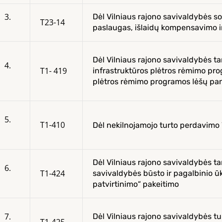
3.
Dėl Vilniaus rajono savivaldybės so
T23-14
paslaugas, išlaidų kompensavimo i
Dėl Vilniaus rajono savivaldybės t
4.
T1- 419
infrastruktūros plėtros rėmimo pr
plėtros rėmimo programos lėšų pan
5.
T1-410
Dėl nekilnojamojo turto perdavimo V
Dėl Vilniaus rajono savivaldybės t
6.
T1-424
savivaldybės būsto ir pagalbinio ūk
patvirtinimo“ pakeitimo
7.
Dėl Vilniaus rajono savivaldybės tur