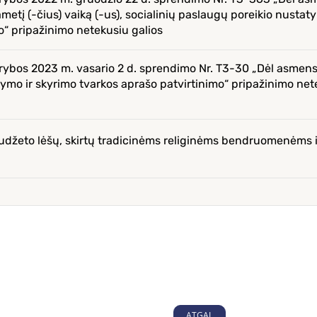
metį (-čius) vaiką (-us), socialinių paslaugų poreikio nustat
o“ pripažinimo netekusiu galios
arybos 2023 m. vasario 2 d. sprendimo Nr. T3-30 „Dėl asmens
tymo ir skyrimo tvarkos aprašo patvirtinimo“ pripažinimo ne
iudžeto lėšų, skirtų tradicinėms religinėms bendruomenėms i
ATGAL