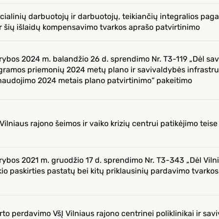
cialinių darbuotojų ir darbuotojų, teikiančių integralios pag
r šių išlaidų kompensavimo tvarkos aprašo patvirtinimo
arybos 2024 m. balandžio 26 d. sprendimo Nr. T3-119 „Dėl sa
ogramos priemonių 2024 metų plano ir savivaldybės infrastr
audojimo 2024 metais plano patvirtinimo“ pakeitimo
ilniaus rajono šeimos ir vaiko krizių centrui patikėjimo teise
arybos 2021 m. gruodžio 17 d. sprendimo Nr. T3-343 „Dėl Viln
io paskirties pastatų bei kitų priklausinių pardavimo tvarko
to perdavimo VšĮ Vilniaus rajono centrinei poliklinikai ir sa