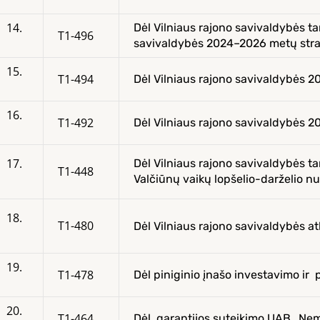
14.
Dėl Vilniaus rajono savivaldybės ta
T1-496
savivaldybės 2024–2026 metų strat
15.
T1-494
Dėl Vilniaus rajono savivaldybės 2
16.
T1-492
Dėl Vilniaus rajono savivaldybės 
17.
Dėl Vilniaus rajono savivaldybės t
T1-448
Valčiūnų vaikų lopšelio-darželio n
18.
T1-480
Dėl Vilniaus rajono savivaldybės at
19.
T1-478
Dėl piniginio įnašo investavimo i
20.
T1-464
Dėl garantijos suteikimo UAB „Nemėž