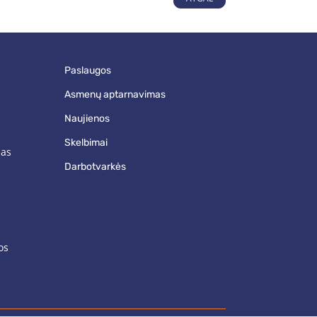
paslaugos
asmenų aptarnavimas
naujienos
skelbimai
mas
darbotvarkės
os