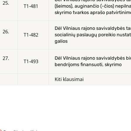
25.
T1-481
(šeimos), auginančio (-čios) nepilna
skyrimo tvarkos aprašo patvirtinim
Dėl Vilniaus rajono savivaldybės t
26.
T1-482
socialinių paslaugų poreikio nusta
galios
27.
Dėl Vilniaus rajono savivaldybės b
T1-493
bendrijoms finansuoti, skyrimo
Kiti klausimai