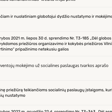
inčiam ir nuolatiniam globotojui dydžio nustatymo ir mokėjim
arybos 2021 m. liepos 30 d. sprendimo Nr. T3-185 „Dėl globos
 vykdomos priežiūros organizavimo ir kokybės priežiūros Viln
rtinimo“ pripažinimo netekusiu galios
gyventojų mokėjimo už socialines paslaugas tvarkos aprašo
inę priežiūrą teikiančioms socialinių paslaugų įstaigoms, kur
inių nustatymo
tarybos 2022 m. gruodžio 22 d. sprendimo Nr. T3-363 „Dėl a