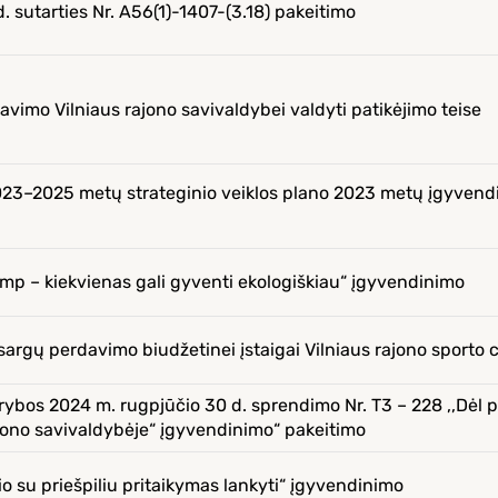
d. sutarties Nr. A56(1)-1407-(3.18) pakeitimo
vimo Vilniaus rajono savivaldybei valdyti patikėjimo teise
2023–2025 metų strateginio veiklos plano 2023 metų įgyven
mp – kiekvienas gali gyventi ekologiškiau“ įgyvendinimo
 atsargų perdavimo biudžetinei įstaigai Vilniaus rajono sporto 
arybos 2024 m. rugpjūčio 30 d. sprendimo Nr. T3 – 228 ,,Dėl p
rajono savivaldybėje“ įgyvendinimo“ pakeitimo
o su priešpiliu pritaikymas lankyti“ įgyvendinimo