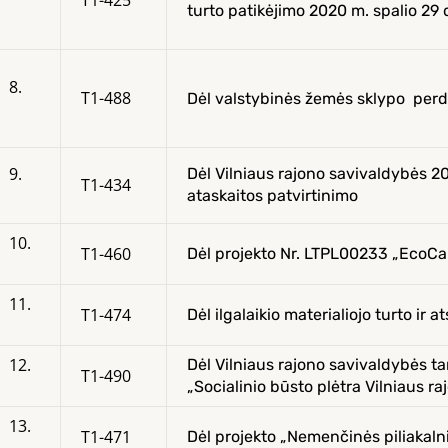
T1-425
turto patikėjimo 2020 m. spalio 29 
8.
T1-488
Dėl valstybinės žemės sklypo perda
9.
Dėl Vilniaus rajono savivaldybės 
T1-434
ataskaitos patvirtinimo
10.
T1-460
Dėl projekto Nr. LTPL00233 „EcoCa
11.
T1-474
Dėl ilgalaikio materialiojo turto ir
12.
Dėl Vilniaus rajono savivaldybės t
T1-490
„Socialinio būsto plėtra Vilniaus 
13.
T1-471
Dėl projekto „Nemenčinės piliakalni