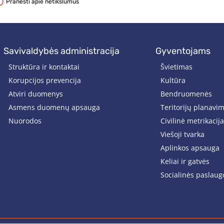
Pranešti apie netikslumus
savivaldybės administracija
gyventojams
Struktūra ir kontaktai
Švietimas
Korupcijos prevencija
Kultūra
Atviri duomenys
Bendruomenės
Asmens duomenų apsauga
Teritorijų planavi
Nuorodos
Civilinė metrikacija
Viešoji tvarka
Aplinkos apsauga
Keliai ir gatvės
Socialinės paslaug