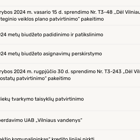
rybos 2024 m. vasario 15 d. sprendimo Nr. T3-48 ,,Dėl Vilnia
eginio veiklos plano patvirtinimo“ pakeitimo
024 metų biudžeto padidinimo ir patikslinimo
2024 metų biudžeto asignavimų perskirstymo
arybos 2024 m. rugpjūčio 30 d. sprendimo Nr. T3-243 „Dėl Vil
uostatų patvirtinimo“ pakeitimo
liekų tvarkymo taisyklių patvirtinimo
r perdavimo UAB „Vilniaus vandenys“
io komunalininkas“ kredito linijai pirkti