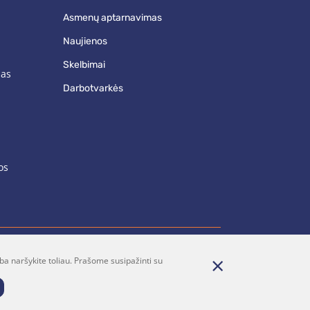
asmenų aptarnavimas
naujienos
skelbimai
mas
darbotvarkės
os
ba naršykite toliau. Prašome susipažinti su
renumerata
Parašykite mums