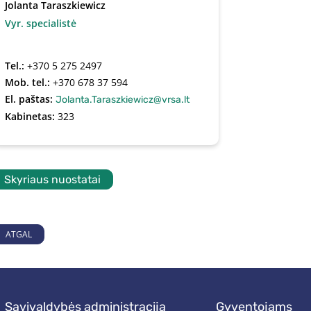
Jolanta Taraszkiewicz
Vyr. specialistė
Tel.:
+370 5 275 2497
Mob. tel.:
+370 678 37 594
El. paštas:
Jolanta.Taraszkiewicz@vrsa.lt
Kabinetas:
323
Skyriaus nuostatai
ATGAL
savivaldybės administracija
gyventojams