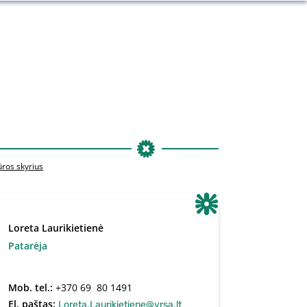
ūros skyrius
Loreta Laurikietienė
Patarėja
Mob. tel.:
+370 69  80 1491
El. paštas:
Loreta.Laurikietiene@vrsa.lt