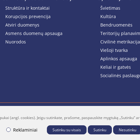
Struktūra ir kontaktai
Švietimas
Korupcijos prevencija
Kultūra
Atviri duomenys
Bendruomenės
Asmens duomenų apsauga
Teritorijų planavi
Nuorodos
Civilinė metrikacija
Viešoji tvarka
Aplinkos apsauga
Keliai ir gatvės
Socialinės paslaug
pukai (angl. cookies). Jeigu sutinkate, prašome, paspauskite mygtuką „Sutinku“ ar
lt
Facebook
Youtube
P
Reklaminiai
Sutinku su visais
Sutinku
Nesutinku