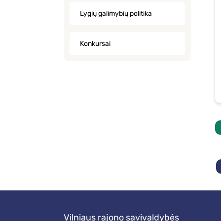
Lygių galimybių politika
Konkursai
Vilniaus rajono savivaldybės