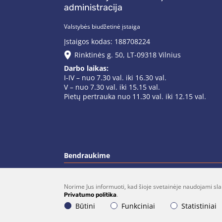
administracija
Valstybės biudžetinė įstaiga
Įstaigos kodas: 188708224
Rinktinės g. 50, LT-09318 Vilnius
Darbo laikas:
I-IV – nuo 7.30 val. iki 16.30 val.
V – nuo 7.30 val. iki 15.15 val.
Pietų pertrauka nuo 11.30 val. iki 12.15 val.
Bendraukime
Norime Jus informuoti, kad šioje svetainėje naudojami sla
(0 5)  275 1990
vrsa@vrsa.
.
Privatumo politika
Būtini
Funkciniai
Statistiniai