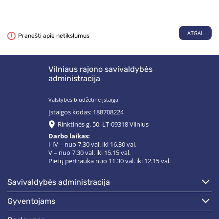
ATGAL
Pranešti apie netikslumus
Vilniaus rajono savivaldybės
administracija
Valstybės biudžetinė įstaiga
Įstaigos kodas: 188708224
Rinktinės g. 50, LT-09318 Vilnius
Darbo laikas:
I-IV – nuo 7.30 val. iki 16.30 val.
V – nuo 7.30 val. iki 15.15 val.
Pietų pertrauka nuo 11.30 val. iki 12.15 val.
savivaldybės administracija
gyventojams