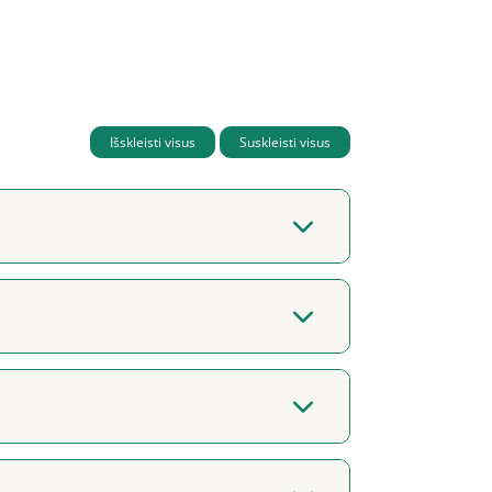
Išskleisti visus
Suskleisti visus