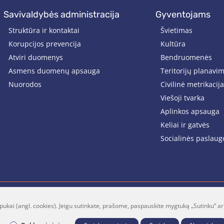
savivaldybės administracija
gyventojams
Struktūra ir kontaktai
Švietimas
Korupcijos prevencija
Kultūra
Atviri duomenys
Bendruomenės
Asmens duomenų apsauga
Teritorijų planavi
Nuorodos
Civilinė metrikacija
Viešoji tvarka
Aplinkos apsauga
Keliai ir gatvės
Socialinės paslaug
pukai (angl. cookies). Jeigu sutinkate, prašome, paspauskite mygtuką „Sutinku“ ar
lt
Facebook
Youtube
P