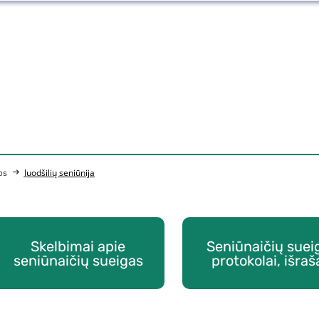
Juodšilių seniūnija
os
Skelbimai apie
Seniūnaičių suei
seniūnaičių sueigas
protokolai, išraš