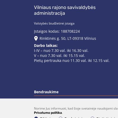
Vilniaus rajono savivaldybės
administracija
Valstybės biudžetinė įstaiga
Įstaigos kodas: 188708224
Rinktinės g. 50, LT-09318 Vilnius
Darbo laikas:
I-IV – nuo 7.30 val. iki 16.30 val.
V – nuo 7.30 val. iki 15.15 val.
Pietų pertrauka nuo 11.30 val. iki 12.15 val.
Bendraukime
Norime Jus informuoti, kad šioje svetainėje naudojami sla
(0 5)  275 1990
vrsa@vrsa.
.
Privatumo politika