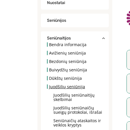
Nuostatai
Seniūnijos
Seniūnaitijos
Bendra informacija
Avižienių seniūnija
Bezdonių seniūnija
Buivydžių seniūnija
Dūkštų seniūnija
Juodšilių seniūnija
Juodšilių seniūnaitijų
skelbimai
Juodšilių seniūnaičių
sueigų protokolai, išrašai
Seniūnaičių ataskaitos ir
veiklos kryptys