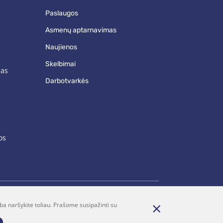
paslaugos
asmenų aptarnavimas
naujienos
skelbimai
mas
darbotvarkės
os
ba naršykite toliau. Prašome susipažinti su
renumerata
Parašykite mums