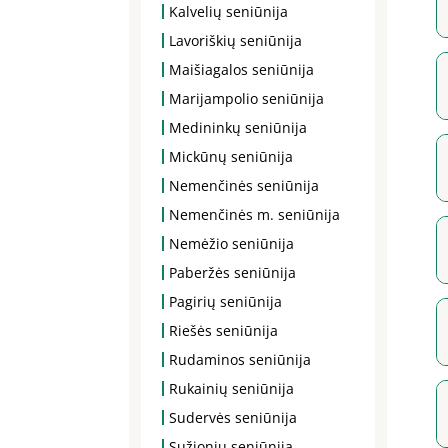
Kalvelių seniūnija
Lavoriškių seniūnija
Maišiagalos seniūnija
Marijampolio seniūnija
Medininkų seniūnija
Mickūnų seniūnija
Nemenčinės seniūnija
Nemenčinės m. seniūnija
Nemėžio seniūnija
Paberžės seniūnija
Pagirių seniūnija
Riešės seniūnija
Rudaminos seniūnija
Rukainių seniūnija
Sudervės seniūnija
Sužionių seniūnija