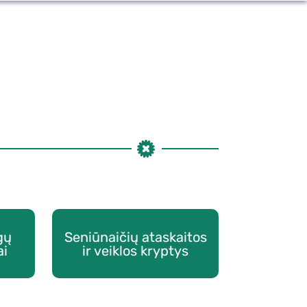
gų
Seniūnaičių ataskaitos
ai
ir veiklos kryptys