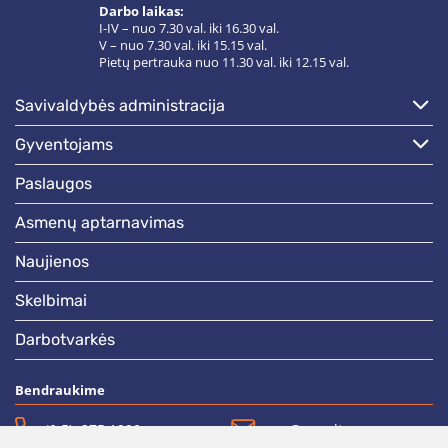
Darbo laikas:
I-IV – nuo 7.30 val. iki 16.30 val.
V – nuo 7.30 val. iki 15.15 val.
Pietų pertrauka nuo 11.30 val. iki 12.15 val.
savivaldybės administracija
gyventojams
paslaugos
asmenų aptarnavimas
naujienos
skelbimai
darbotvarkės
Bendraukime
(0 5)  275 1990
vrsa@vrsa.lt