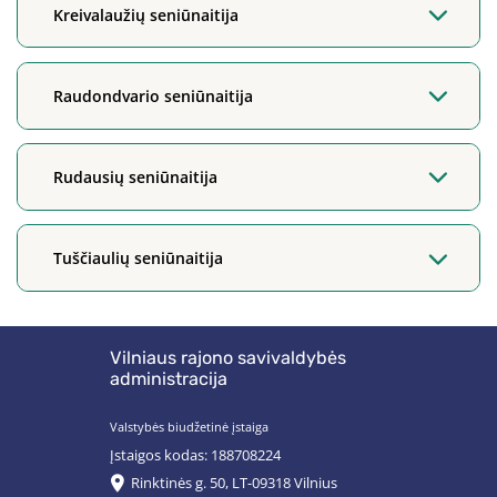
Kreivalaužių seniūnaitija
Raudondvario seniūnaitija
Rudausių seniūnaitija
Tuščiaulių seniūnaitija
Vilniaus rajono savivaldybės
administracija
Valstybės biudžetinė įstaiga
Įstaigos kodas: 188708224
Rinktinės g. 50, LT-09318 Vilnius