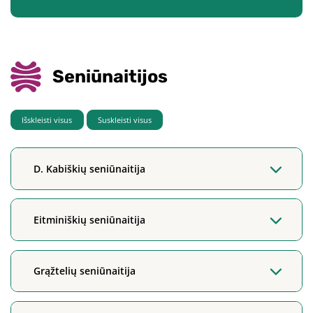
Seniūnaitijos
Išskleisti visus
Suskleisti visus
D. Kabiškių seniūnaitija
Eitminiškių seniūnaitija
Grąžtelių seniūnaitija