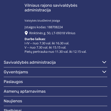
Vilniaus rajono savivaldybės
administracija
Valstybės biudžetinė įstaiga
Įstaigos kodas: 188708224
Rinktinės g. 50, LT-09318 Vilnius
Darbo laikas:
I-IV – nuo 7.30 val. iki 16.30 val.
V – nuo 7.30 val. iki 15.15 val.
Pietų pertrauka nuo 11.30 val. iki 12.15 val.
savivaldybės administracija
gyventojams
paslaugos
asmenų aptarnavimas
naujienos
skelbimai