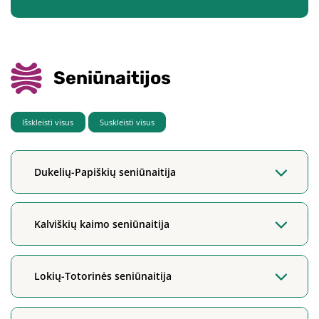
Seniūnaitijos
Išskleisti visus
Suskleisti visus
Dukelių-Papiškių seniūnaitija
Kalviškių kaimo seniūnaitija
Lokių-Totorinės seniūnaitija