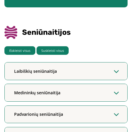
Seniūnaitijos
Išskleisti visus
Suskleisti visus
Laibiškių seniūnaitija
Medininkų seniūnaitija
Padvarionių seniūnaitija