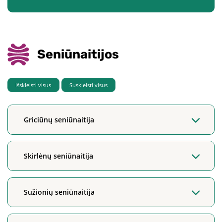
Seniūnaitijos
Išskleisti visus
Suskleisti visus
Griciūnų seniūnaitija
Skirlėnų seniūnaitija
Sužionių seniūnaitija