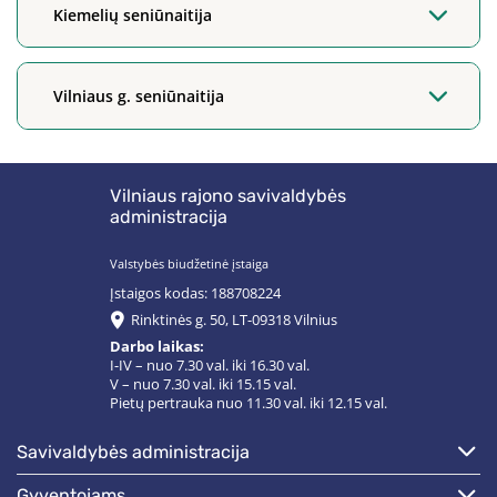
Kiemelių seniūnaitija
Vilniaus g. seniūnaitija
Vilniaus rajono savivaldybės
administracija
Valstybės biudžetinė įstaiga
Įstaigos kodas: 188708224
Rinktinės g. 50, LT-09318 Vilnius
Darbo laikas:
I-IV – nuo 7.30 val. iki 16.30 val.
V – nuo 7.30 val. iki 15.15 val.
Pietų pertrauka nuo 11.30 val. iki 12.15 val.
savivaldybės administracija
gyventojams