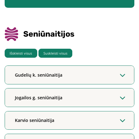
Seniūnaitijos
Išskleisti visus
Suskleisti visus
Gudelių k. seniūnaitija
Jogailos g. seniūnaitija
Karvio seniūnaitija