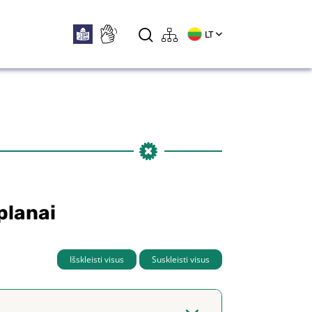
LT
planai
Išskleisti visus
Suskleisti visus