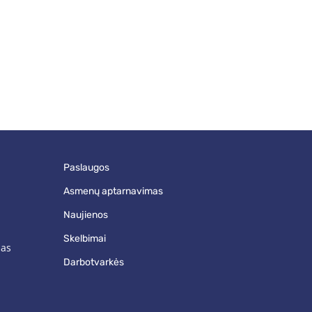
paslaugos
asmenų aptarnavimas
naujienos
skelbimai
mas
darbotvarkės