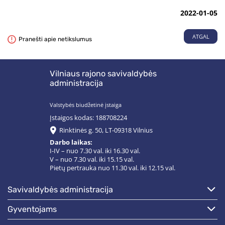
2022-01-05
ATGAL
Pranešti apie netikslumus
Vilniaus rajono savivaldybės
administracija
Valstybės biudžetinė įstaiga
Įstaigos kodas: 188708224
Rinktinės g. 50, LT-09318 Vilnius
Darbo laikas:
I-IV – nuo 7.30 val. iki 16.30 val.
V – nuo 7.30 val. iki 15.15 val.
Pietų pertrauka nuo 11.30 val. iki 12.15 val.
savivaldybės administracija
gyventojams