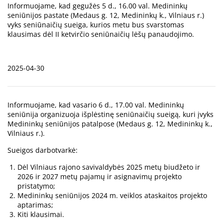
Informuojame, kad gegužės 5 d., 16.00 val. Medininkų
seniūnijos pastate (Medaus g. 12, Medininkų k., Vilniaus r.)
vyks seniūnaičių sueiga, kurios metu bus svarstomas
klausimas dėl II ketvirčio seniūnaičių lėšų panaudojimo.
2025-04-30
Informuojame, kad vasario 6 d., 17.00 val. Medininkų
seniūnija organizuoja išplėstinę seniūnaičių sueigą, kuri įvyks
Medininkų seniūnijos patalpose (Medaus g. 12, Medininkų k.,
Vilniaus r.).
Sueigos darbotvarkė:
Dėl Vilniaus rajono savivaldybės 2025 metų biudžeto ir
2026 ir 2027 metų pajamų ir asignavimų projekto
pristatymo;
Medininkų seniūnijos 2024 m. veiklos ataskaitos projekto
aptarimas;
Kiti klausimai.