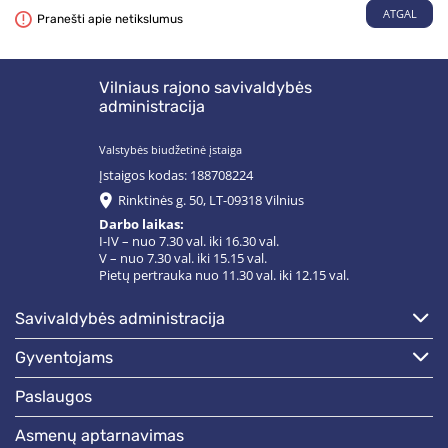
ATGAL
Pranešti apie netikslumus
Vilniaus rajono savivaldybės
administracija
Valstybės biudžetinė įstaiga
Įstaigos kodas: 188708224
Rinktinės g. 50, LT-09318 Vilnius
Darbo laikas:
I-IV – nuo 7.30 val. iki 16.30 val.
V – nuo 7.30 val. iki 15.15 val.
Pietų pertrauka nuo 11.30 val. iki 12.15 val.
savivaldybės administracija
gyventojams
paslaugos
asmenų aptarnavimas