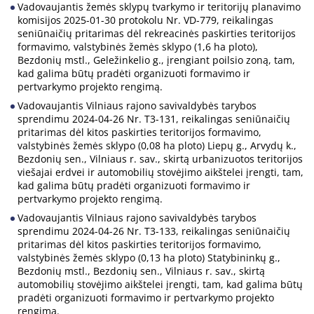
Vadovaujantis žemės sklypų tvarkymo ir teritorijų planavimo
komisijos 2025-01-30 protokolu Nr. VD-779, reikalingas
seniūnaičių pritarimas dėl rekreacinės paskirties teritorijos
formavimo, valstybinės žemės sklypo (1,6 ha ploto),
Bezdonių mstl., Geležinkelio g., įrengiant poilsio zoną, tam,
kad galima būtų pradėti organizuoti formavimo ir
pertvarkymo projekto rengimą.
Vadovaujantis Vilniaus rajono savivaldybės tarybos
sprendimu 2024-04-26 Nr. T3-131, reikalingas seniūnaičių
pritarimas dėl kitos paskirties teritorijos formavimo,
valstybinės žemės sklypo (0,08 ha ploto) Liepų g., Arvydų k.,
Bezdonių sen., Vilniaus r. sav., skirtą urbanizuotos teritorijos
viešajai erdvei ir automobilių stovėjimo aikštelei įrengti, tam,
kad galima būtų pradėti organizuoti formavimo ir
pertvarkymo projekto rengimą.
Vadovaujantis Vilniaus rajono savivaldybės tarybos
sprendimu 2024-04-26 Nr. T3-133, reikalingas seniūnaičių
pritarimas dėl kitos paskirties teritorijos formavimo,
valstybinės žemės sklypo (0,13 ha ploto) Statybininkų g.,
Bezdonių mstl., Bezdonių sen., Vilniaus r. sav., skirtą
automobilių stovėjimo aikštelei įrengti, tam, kad galima būtų
pradėti organizuoti formavimo ir pertvarkymo projekto
rengimą.