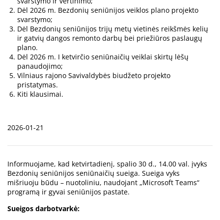
svarstymo ir vertinimo;
Dėl 2026 m. Bezdonių seniūnijos veiklos plano projekto
svarstymo;
Dėl Bezdonių seniūnijos trijų metų vietinės reikšmės kelių
ir gatvių dangos remonto darbų bei priežiūros paslaugų
plano.
Dėl 2026 m. I ketvirčio seniūnaičių veiklai skirtų lėšų
panaudojimo;
Vilniaus rajono Savivaldybės biudžeto projekto
pristatymas.
Kiti klausimai.
2026-01-21
Informuojame, kad ketvirtadienį, spalio 30 d., 14.00 val. įvyks
Bezdonių seniūnijos seniūnaičių sueiga. Sueiga vyks
mišriuoju būdu – nuotoliniu, naudojant „Microsoft Teams“
programą ir gyvai seniūnijos pastate.
Sueigos darbotvarkė: