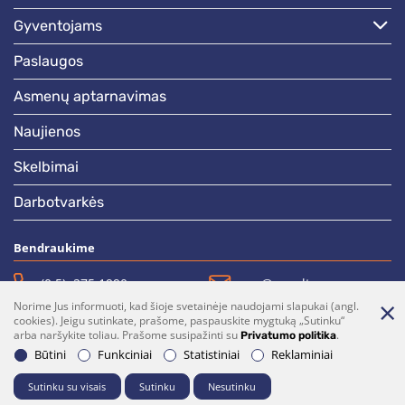
gyventojams
paslaugos
asmenų aptarnavimas
naujienos
skelbimai
darbotvarkės
Bendraukime
(0 5)  275 1990
vrsa@vrsa.lt
Norime Jus informuoti, kad šioje svetainėje naudojami slapukai (angl.
Facebook
Youtube
cookies). Jeigu sutinkate, prašome, paspauskite mygtuką „Sutinku“
arba naršykite toliau. Prašome susipažinti su
.
Privatumo politika
Prenumerata
Parašykite mums
Būtini
Funkciniai
Statistiniai
Reklaminiai
Sutinku su visais
Sutinku
Nesutinku
© 2026 Visos teisės saugomos. Sprendimas:
UAB "Fresh Media"