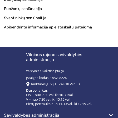
Punžonių seniūnaitija
Šventininkų seniūnaitija
Apibendrinta informacija apie ataskaitų pateikimą
Vilniaus rajono savivaldybės
administracija
Valstybės biudžetinė įstaiga
Įstaigos kodas: 188708224
Rinktinės g. 50, LT-09318 Vilnius
Darbo laikas:
I-IV – nuo 7.30 val. iki 16.30 val.
V – nuo 7.30 val. iki 15.15 val.
Pietų pertrauka nuo 11.30 val. iki 12.15 val.
savivaldybės administracija