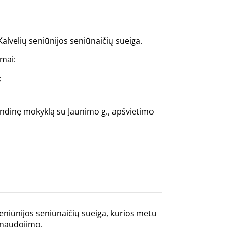
 Kalvelių seniūnijos seniūnaičių sueiga.
imai:
;
indinę mokyklą su Jaunimo g., apšvietimo
 seniūnijos seniūnaičių sueiga, kurios metu
panaudojimo.