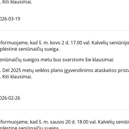
Kiti klausimai.
026-03-19
nformuojame, kad š. m. kovo 2 d. 17.00 val. Kalvelių seniūni
šplėstinė seniūnaičių sueiga.
eniūnaičių sueigos metu bus svarstomi šie klausimai:
Dėl 2025 metų veiklos plano įgyvendinimo ataskaitos prist
Kiti klausimai.
026-02-26
nformuojame, kad š. m. sausio 20 d. 18.00 val. Kalvelių seni
šplėstinė seniūnaičių sueiga.