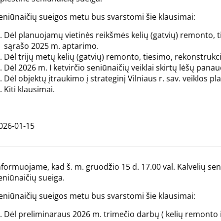
eniūnaičių sueigos metu bus svarstomi šie klausimai:
Dėl planuojamų vietinės reikšmės kelių (gatvių) remonto, t
sąrašo 2025 m. aptarimo.
Dėl trijų metų kelių (gatvių) remonto, tiesimo, rekonstruk
Dėl 2026 m. I ketvirčio seniūnaičių veiklai skirtų lėšų pana
Dėl objektų įtraukimo į strateginį Vilniaus r. sav. veiklos pl
Kiti klausimai.
026-01-15
nformuojame, kad š. m. gruodžio 15 d. 17.00 val. Kalvelių se
eniūnaičių sueiga.
eniūnaičių sueigos metu bus svarstomi šie klausimai:
Dėl preliminaraus 2026 m. trimečio darbų ( kelių remonto 