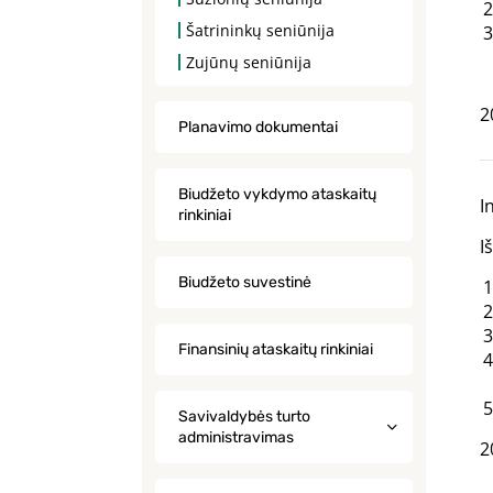
Šatrininkų seniūnija
Zujūnų seniūnija
2
Planavimo dokumentai
Biudžeto vykdymo ataskaitų
I
rinkiniai
I
Biudžeto suvestinė
Finansinių ataskaitų rinkiniai
Savivaldybės turto
administravimas
2