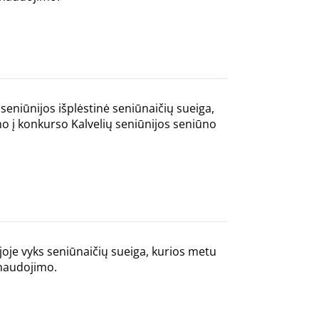
 seniūnijos išplėstinė seniūnaičių sueiga,
o į konkurso Kalvelių seniūnijos seniūno
ijoje vyks seniūnaičių sueiga, kurios metu
anaudojimo.