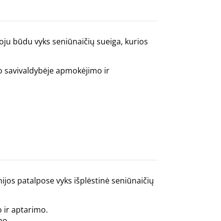
uoju būdu vyks seniūnaičių sueiga, kurios
ono savivaldybėje apmokėjimo ir
nijos patalpose vyks išplėstinė seniūnaičių
 ir aptarimo.
mo.