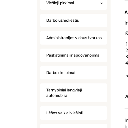
Viešieji pirkimai
A
Darbo užmokestis
I
I
Administracijos vidaus tvarkos
Paskatinimai ir apdovanojimai
Darbo skelbimai
Tarnybiniai lengvieji
automobiliai
2
Lėšos veiklai viešinti
I
b