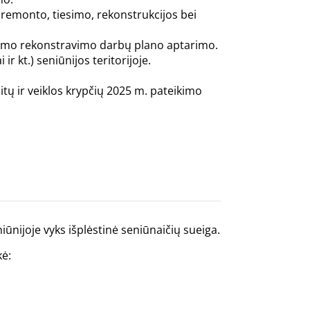
 remonto, tiesimo, rekonstrukcijos bei
esimo rekonstravimo darbų plano aptarimo.
r kt.) seniūnijos teritorijoje.
itų ir veiklos krypčių 2025 m. pateikimo
iūnijoje vyks išplėstinė seniūnaičių sueiga.
kė: