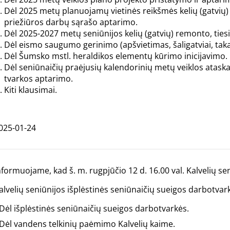
Dėl 2025 metų planuojamų vietinės reikšmės kelių (gatvių)
priežiūros darbų sąrašo aptarimo.
Dėl 2025-2027 metų seniūnijos kelių (gatvių) remonto, ti
Dėl eismo saugumo gerinimo (apšvietimas, šaligatviai, takai i
Dėl Šumsko mstl. heraldikos elementų kūrimo inicijavimo.
Dėl seniūnaičių praėjusių kalendorinių metų veiklos ataska
tvarkos aptarimo.
Kiti klausimai.
025-01-24
nformuojame, kad š. m. rugpjūčio 12 d. 16.00 val. Kalvelių sen
alvelių seniūnijos išplėstinės seniūnaičių sueigos darbotvar
Dėl išplėstinės seniūnaičių sueigos darbotvarkės.
Dėl vandens telkinių paėmimo Kalvelių kaime.