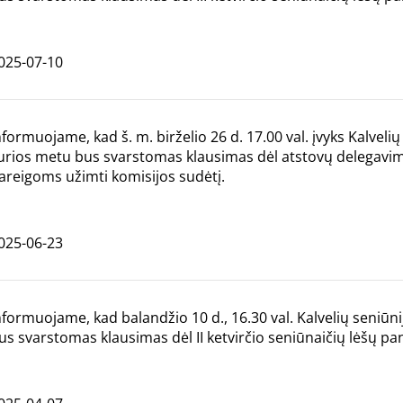
025-07-10
nformuojame, kad š. m. birželio 26 d. 17.00 val. įvyks Kalvelių
urios metu bus svarstomas klausimas dėl atstovų delegavim
areigoms užimti komisijos sudėtį.
025-06-23
nformuojame, kad balandžio 10 d., 16.30 val. Kalvelių seniūn
us svarstomas klausimas dėl II ketvirčio seniūnaičių lėšų p