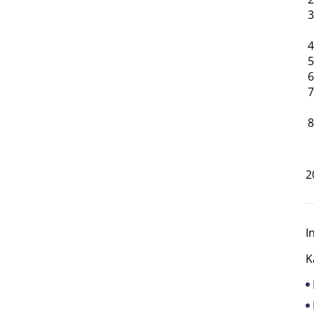
2
I
K