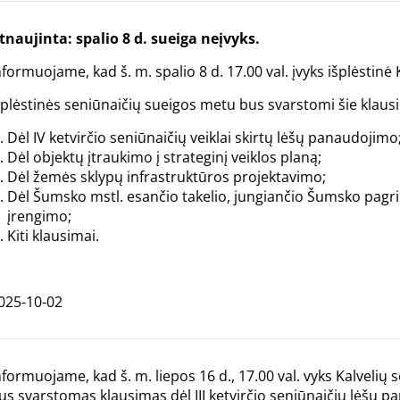
tnaujinta: spalio 8 d. sueiga neįvyks.
nformuojame, kad š. m. spalio 8 d. 17.00 val. įvyks išplėstinė
šplėstinės seniūnaičių sueigos metu bus svarstomi šie klaus
Dėl IV ketvirčio seniūnaičių veiklai skirtų lėšų panaudojimo
Dėl objektų įtraukimo į strateginį veiklos planą;
Dėl žemės sklypų infrastruktūros projektavimo;
Dėl Šumsko mstl. esančio takelio, jungiančio Šumsko pagr
įrengimo;
Kiti klausimai.
025-10-02
nformuojame, kad š. m. liepos 16 d., 17.00 val. vyks Kalvelių
us svarstomas klausimas dėl III ketvirčio seniūnaičių lėšų 