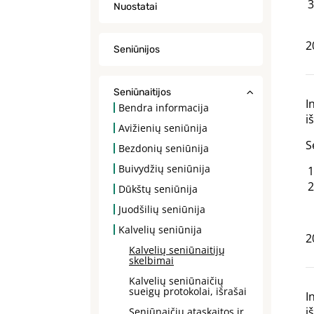
Nuostatai
2
Seniūnijos
Seniūnaitijos
I
Bendra informacija
i
Avižienių seniūnija
S
Bezdonių seniūnija
Buivydžių seniūnija
Dūkštų seniūnija
Juodšilių seniūnija
Kalvelių seniūnija
2
Kalvelių seniūnaitijų
skelbimai
Kalvelių seniūnaičių
sueigų protokolai, išrašai
I
i
Seniūnaičių ataskaitos ir