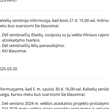
025-04-07
alvelių seniūnija informuoja, kad kovo 21 d. 15.00 val. mišri
etu bus svarstomi šie klausimai:
Dėl seniūnaičių išlaidų, susijusių su jų veikla Vilniaus raj
atsiskaitymo tvarkos.
Dėl seniūnaičių lėšų panaudojimo.
Kiti klausimai.
025-03-20
nformuojame, kad š. m. sausio 30 d. 16.00 val. Kalvelių seniū
ueiga, kurios metu bus svarstomi šie klausimai:
Dėl seniūno 2024 m. veiklos ataskaitos projekto pristatymo
Dėl 2025 metų veiklos plano projekto pristatymo ir aptari