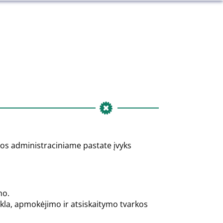
ijos administraciniame pastate įvyks
mo.
veikla, apmokėjimo ir atsiskaitymo tvarkos