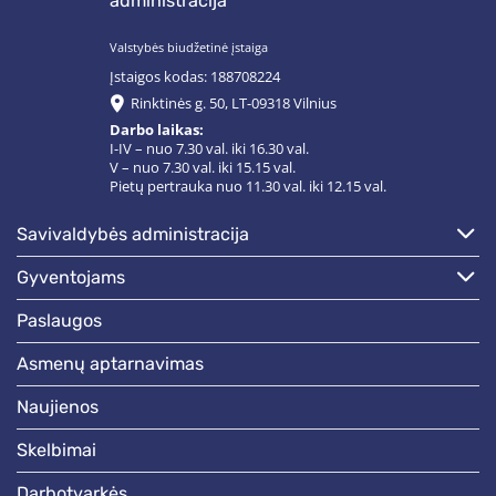
administracija
Valstybės biudžetinė įstaiga
Įstaigos kodas: 188708224
Rinktinės g. 50, LT-09318 Vilnius
Darbo laikas:
I-IV – nuo 7.30 val. iki 16.30 val.
V – nuo 7.30 val. iki 15.15 val.
Pietų pertrauka nuo 11.30 val. iki 12.15 val.
savivaldybės administracija
gyventojams
paslaugos
asmenų aptarnavimas
naujienos
skelbimai
darbotvarkės